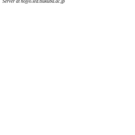
Server at hojyo.ied.tsukuba.ac.jp