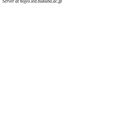
Server at hojyo.ied.tsukuba.ac.jp