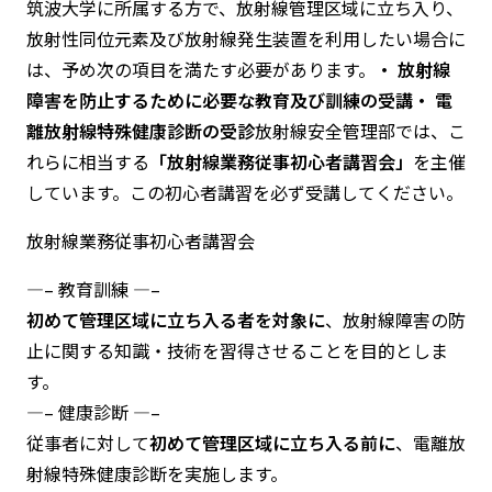
b
筑波大学に所属する方で、放射線管理区域に立ち入り、
o
放射性同位元素及び放射線発生装置を利用したい場合に
o
k
は、予め次の項目を満たす必要があります。
・ 放射線
障害を防止するために必要な教育及び訓練の受講
・ 電
離放射線特殊健康診断の受診
放射線安全管理部では、こ
れらに相当する
「放射線業務従事初心者講習会」
を主催
しています。この初心者講習を必ず受講してください。
放射線業務従事初心者講習会
—– 教育訓練 —–
初めて管理区域に立ち入る者を対象に
、放射線障害の防
止に関する知識・技術を習得させることを目的としま
す。
—– 健康診断 —–
従事者に対して
初めて管理区域に立ち入る前に
、電離放
射線特殊健康診断を実施します。