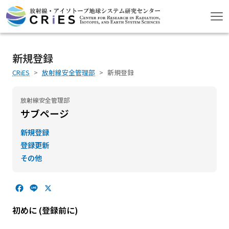
新規登録
CRiES
放射線安全管理部
新規登録
放射線安全管理部
サブページ
新規登録
登録更新
その他
F
L
X
a
i
c
n
初めに (登録前に)
e
e