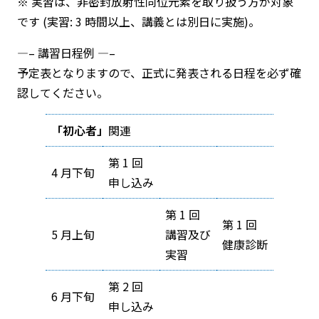
※ 実習は、非密封放射性同位元素を取り扱う方が対象
です (実習: 3 時間以上、講義とは別日に実施)。
—– 講習日程例 —–
予定表となりますので、正式に発表される日程を必ず確
認してください。
「初心者」
関連
第 1 回
4 月下旬
申し込み
第 1 回
第 1 回
5 月上旬
講習及び
健康診断
実習
第 2 回
6 月下旬
申し込み