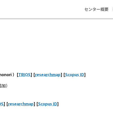
センター概要
nori ）[
TRIOS
] [
researchmap
] [
Scopus ID
]
 を追加）
OS
] [
researchmap
] [
Scopus ID
]