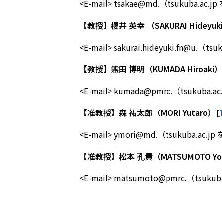
<E-mail> tsakae@md.（tsukuba.ac.
【教授】櫻井 英幸 （SAKURAI Hideyuk
<E-mail> sakurai.hideyuki.fn@u.（ts
【教授】熊田 博明（KUMADA Hiroaki）
<E-mail> kumada@pmrc.（tsukuba.
【准教授】森 祐太郎（MORI Yutaro）[
<E-mail> ymori@md.（tsukuba.ac.j
【准教授】松本 孔貴（MATSUMOTO Yosh
<E-mail> matsumoto@pmrc
.
（tsukub