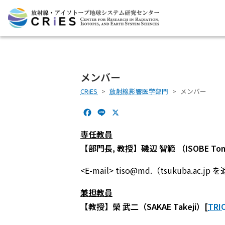
メンバー
CRiES
放射線影響医学部門
メンバー
F
L
X
a
i
c
n
専任教員
e
e
【部門長, 教授】磯辺 智範 （ISOBE Tomo
b
o
<E-mail> tiso@md.（tsukuba.ac.jp
o
k
兼担教員
【教授】榮 武二（SAKAE Takeji）[
TRI