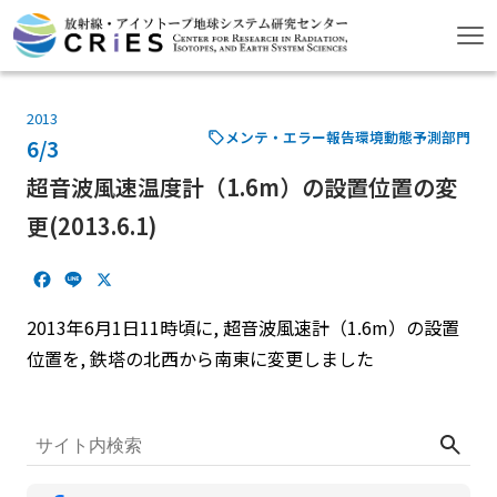
2013
メンテ・エラー報告
環境動態予測部門
6/3
超音波風速温度計（1.6m）の設置位置の変
更(2013.6.1)
F
L
X
a
i
c
n
2013年6月1日11時頃に, 超音波風速計（1.6m）の設置
e
e
位置を, 鉄塔の北西から南東に変更しました
b
o
o
k