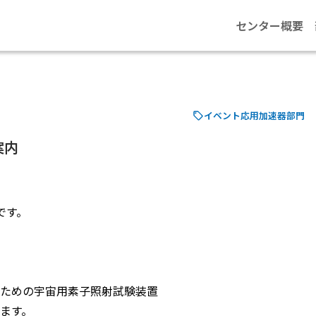
センター概要
イベント
応用加速器部門
案内
です。
ための宇宙用素子照射試験装置
ます。