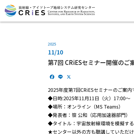
2025
11/10
第7回 CRiESセミナー開催のご
F
L
X
a
i
c
n
2025年度第7回CRiESセミナーのご案内
e
e
◆日時:2025年11月11日（火）17:00～
b
◆場所：オンライン（MS Teams）
o
o
◆発表者：笹 公和（応用加速器部門）
k
◆タイトル：宇宙放射線環境を模擬する
★センター以外の方も聴講していただけ