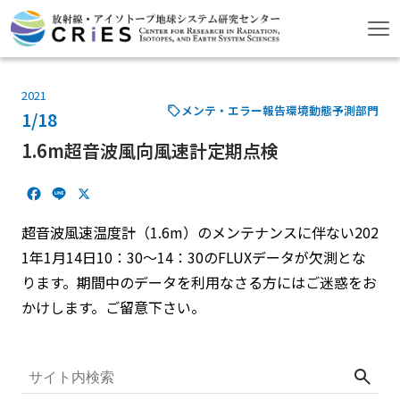
2021
メンテ・エラー報告
環境動態予測部門
1/18
1.6m超音波風向風速計定期点検
F
L
X
a
i
c
n
超音波風速温度計（1.6m）のメンテナンスに伴ない202
e
e
1年1月14日10：30～14：30のFLUXデータが欠測とな
b
ります。期間中のデータを利用なさる方にはご迷惑をお
o
o
かけします。ご留意下さい。
k