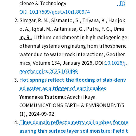
cience & Technology
【D
OI】10.17509/ijost.v10i1.80974
Siregar, R. N., Sismanto, S., Triyana, K., Harijok
o, A., Iqbal, M., Antarnusa, G., Putra, F. G.,
Uma
m, R.
, Lithium enrichment in high radiogenic ge
othermal systems originating from lithospheric
water due to water-rock interactions, Geother
mics, Volume 134, January 2026, DOI:
10.1016/j.
geothermics.2025.103499
Hot springs reflect the flooding of slab-deriv
ed water as a trigger of earthquakes
Yamanaka Tsutomu
; Adachi Ikuya
COMMUNICATIONS EARTH & ENVIRONMENT/5
(1), 2024-09-02
Time domain reflectometry coil probes for me
asuring thin surface layer soil moisture: Field t