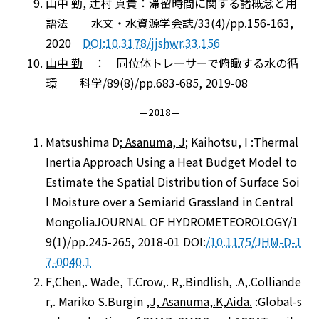
山中 勤
, 辻村 真貴：滞留時間に関する諸概念と用
語法 水文・水資源学会誌/33(4)/pp.156-163,
2020
DOI:10.3178/jjshwr.33.156
山中 勤
： 同位体トレーサーで俯瞰する水の循
環 科学/89(8)/pp.683-685, 2019-08
—2018—
Matsushima D;
Asanuma, J
; Kaihotsu, I :Thermal
Inertia Approach Using a Heat Budget Model to
Estimate the Spatial Distribution of Surface Soi
l Moisture over a Semiarid Grassland in Central
MongoliaJOURNAL OF HYDROMETEOROLOGY/1
9(1)/pp.245-265, 2018-01 DOI:
/10.1175/JHM-D-1
7-0040.1
F,Chen,. Wade, T.Crow,. R,.Bindlish, .A,.Colliande
r,. Mariko S.Burgin ,
J,
Asanuma,.
K,Aida
.
:Global-s