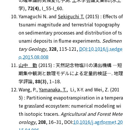
の確率論的気候変化予測. 土木学会論文集B1(水工
学),
72(4)
, I_55-I_60.
Yamaguchi N. and
Sekiguchi T.
(2015) : Effects of
tsunami magnitude and terrestrial topography
on sedimentary processes and distribution of ts
unami deposits in flume experiments.
Sedimen
tary Geology
,
328
, 115-121,
DOI:10.1016/j.sedge
o.2015.08.008
山中 勤
(2015) : 天然記念物塩川の湧出機構 ―短
期集中観測と数理モデルによる定量的検証―. 地理
学評論,
88(3)
, 1–18.
Wang, P.,
Yamanaka, T.
, Li, X-Y. and Wei, Z. (201
5) : Partitioning evapotranspiration in a tempera
te grassland ecosystem: numerical modeling wi
th isotopic tracers.
Agricultural and Forest Mete
orology
,
208
, 16–31, DOI:
10.1016/j.agrformet.20