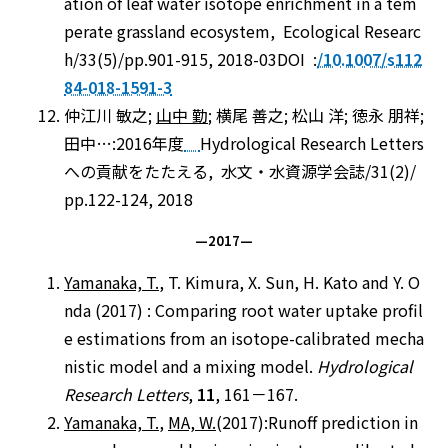
ation of leaf water isotope enrichment in a tem
perate grassland ecosystem, Ecological Researc
h/33(5)/pp.901-915, 2018-03DOI :
/10.1007/s112
84-018-1591-3
仲江川 敏之;
山中 勤
; 横尾 善之; 松山 洋; 徳永 朋祥;
田中…:2016年度
Hydrological Research Letters
への貢献をたたえる, 水文・水資源学会誌/31(2)/
pp.122-124, 2018
—2017—
Yamanaka, T.
, T. Kimura, X. Sun, H. Kato and Y. O
nda (2017) : Comparing root water uptake profil
e estimations from an isotope-calibrated mecha
nistic model and a mixing model.
Hydrological
Research Letters
,
11
, 161－167.
Yamanaka, T.
,
MA, W.
(2017):Runoff prediction in