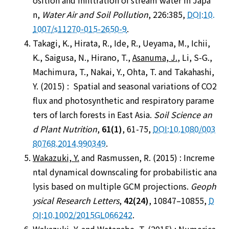
osition and infiltration of stream water in Japa
n,
Water Air and Soil Pollution
, 226:385,
DOI:10.
1007/s11270-015-2650-9
.
Takagi, K., Hirata, R., Ide, R., Ueyama, M., Ichii,
K., Saigusa, N., Hirano, T.,
Asanuma, J.
, Li, S-G.,
Machimura, T., Nakai, Y., Ohta, T. and Takahashi,
Y. (2015) : Spatial and seasonal variations of CO2
flux and photosynthetic and respiratory parame
ters of larch forests in East Asia.
Soil Science an
d Plant Nutrition
,
61(1)
, 61-75,
DOI:10.1080/003
80768.2014.990349
.
Wakazuki, Y.
and Rasmussen, R. (2015) : Increme
ntal dynamical downscaling for probabilistic ana
lysis based on multiple GCM projections.
Geoph
ysical Research Letters
,
42(24)
, 10847–10855,
D
OI:10.1002/2015GL066242
.