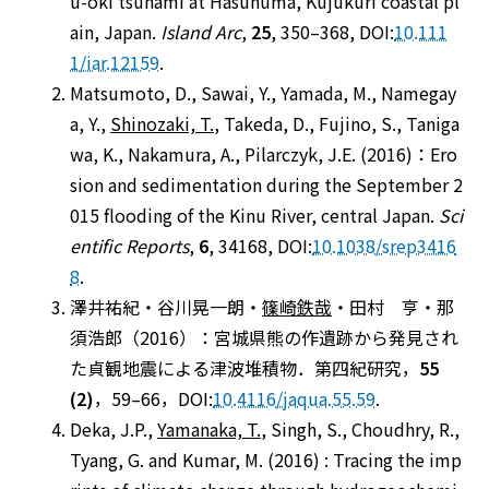
u-oki tsunami at Hasunuma, Kujukuri coastal pl
ain, Japan.
Island Arc
,
25
, 350–368, DOI:
10.111
1/iar.12159
.
Matsumoto, D., Sawai, Y., Yamada, M., Namegay
a, Y.,
Shinozaki, T.
, Takeda, D., Fujino, S., Taniga
wa, K., Nakamura, A., Pilarczyk, J.E. (2016)：Ero
sion and sedimentation during the September 2
015 flooding of the Kinu River, central Japan.
Sci
entific Reports
,
6
, 34168, DOI:
10.1038/srep3416
8
.
澤井祐紀・谷川晃一朗・
篠崎鉄哉
・田村 亨・那
須浩郎（2016）：宮城県熊の作遺跡から発見され
た貞観地震による津波堆積物．第四紀研究，
55
(2)
，59–66，DOI:
10.4116/jaqua.55.59
.
Deka, J.P.,
Yamanaka, T.
, Singh, S., Choudhry, R.,
Tyang, G. and Kumar, M. (2016) : Tracing the imp