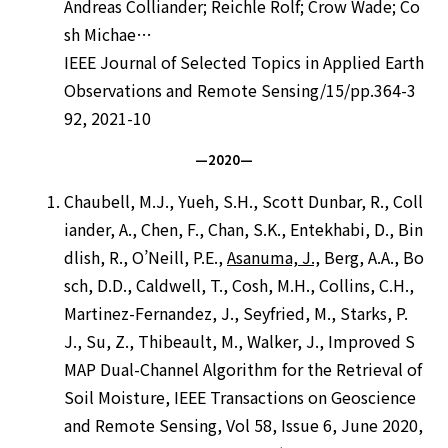
Andreas Colliander; Reichle Rolf; Crow Wade; Co
sh Michae…
IEEE Journal of Selected Topics in Applied Earth
Observations and Remote Sensing/15/pp.364-3
92, 2021-10
—2020—
Chaubell, M.J., Yueh, S.H., Scott Dunbar, R., Coll
iander, A., Chen, F., Chan, S.K., Entekhabi, D., Bin
dlish, R., O’Neill, P.E.,
Asanuma, J.,
Berg, A.A., Bo
sch, D.D., Caldwell, T., Cosh, M.H., Collins, C.H.,
Martinez-Fernandez, J., Seyfried, M., Starks, P.
J., Su, Z., Thibeault, M., Walker, J., Improved S
MAP Dual-Channel Algorithm for the Retrieval of
Soil Moisture, IEEE Transactions on Geoscience
and Remote Sensing, Vol 58, Issue 6, June 2020,