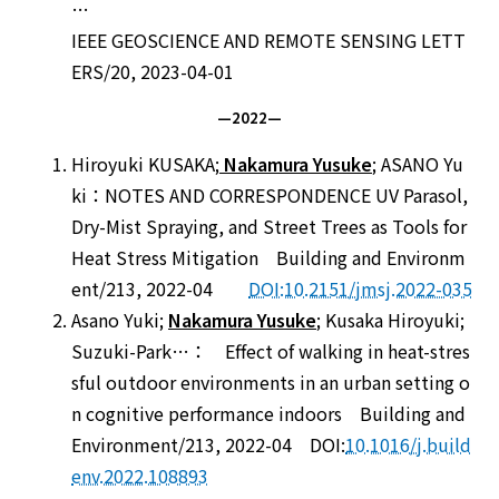
…
IEEE GEOSCIENCE AND REMOTE SENSING LETT
ERS/20, 2023-04-01
—2022—
Hiroyuki KUSAKA;
Nakamura Yusuke
; ASANO Yu
ki：NOTES AND CORRESPONDENCE UV Parasol,
Dry-Mist Spraying, and Street Trees as Tools for
Heat Stress Mitigation Building and Environm
ent/213, 2022-04
DOI:10.2151/jmsj.2022-035
Asano Yuki;
Nakamura Yusuke
; Kusaka Hiroyuki;
Suzuki-Park…： Effect of walking in heat-stres
sful outdoor environments in an urban setting o
n cognitive performance indoors Building and
Environment/213, 2022-04 DOI:
10.1016/j.build
env.2022.108893