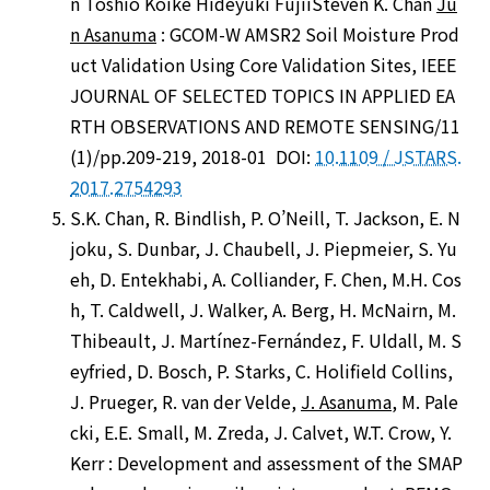
n Toshio Koike Hideyuki FujiiSteven K. Chan
Ju
n Asanuma
: GCOM-W AMSR2 Soil Moisture Prod
uct Validation Using Core Validation Sites, IEEE
JOURNAL OF SELECTED TOPICS IN APPLIED EA
RTH OBSERVATIONS AND REMOTE SENSING/11
(1)/pp.209-219, 2018-01 DOI:
10.1109 / JSTARS.
2017.2754293
S.K. Chan, R. Bindlish, P. O’Neill, T. Jackson, E. N
joku, S. Dunbar, J. Chaubell, J. Piepmeier, S. Yu
eh, D. Entekhabi, A. Colliander, F. Chen, M.H. Cos
h, T. Caldwell, J. Walker, A. Berg, H. McNairn, M.
Thibeault, J. Martínez-Fernández, F. Uldall, M. S
eyfried, D. Bosch, P. Starks, C. Holifield Collins,
J. Prueger, R. van der Velde,
J. Asanuma
, M. Pale
cki, E.E. Small, M. Zreda, J. Calvet, W.T. Crow, Y.
Kerr : Development and assessment of the SMAP