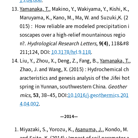
15.04.006
.
Yamanaka, T.
, Makino, Y., Wakiyama, Y., Kishi, K.,
Maruyama, K., Kano, M., Ma, W. and Suzuki,K. (2
015) : How reliable are modeled precipitation i
soscapes over a high-relief mountainous regio
n?.
Hydrological Research Letters
,
9(4)
, 118&#8
211;124, DOI:
10.3178/hrl.9.118
.
Liu, Y., Zhou, X., Deng, Z., Fang, B.,
Yamanaka, T.
,
Zhao, J. and Wang, X. (2015) : Hydrochemical ch
aracteristics and genesis analysis of the Jifei hot
spring in Yunnan, southwestern China.
Geother
mics
,
53
, 38–45, DOI:
10.1016/j.geothermics.201
4.04.002
.
—2014—
Miyazaki, S., Yorozu, K.,
Asanuma, J.
, Kondo, M.
and Saito, K. (2014) : Impact of soil parameter a