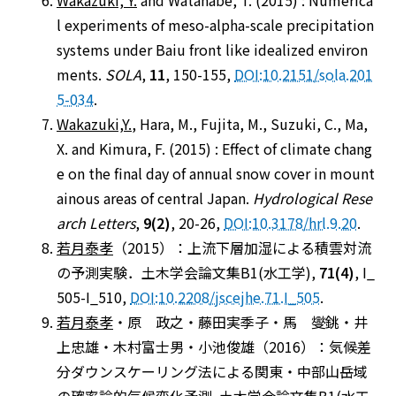
Wakazuki, Y.
and Watanabe, T. (2015) : Numerica
l experiments of meso-alpha-scale precipitation
systems under Baiu front like idealized environ
ments.
SOLA
,
11
, 150-155,
DOI:10.2151/sola.201
5-034
.
Wakazuki,Y.
, Hara, M., Fujita, M., Suzuki, C., Ma,
X. and Kimura, F. (2015) : Effect of climate chang
e on the final day of annual snow cover in mount
ainous areas of central Japan.
Hydrological Rese
arch Letters
,
9(2)
, 20-26,
DOI:10.3178/hrl.9.20
.
若月泰孝
（2015）：上流下層加湿による積雲対流
の予測実験．土木学会論文集B1(水工学),
71(4)
, I_
505-I_510,
DOI:10.2208/jscejhe.71.I_505
.
若月泰孝
・原 政之・藤田実季子・馬 燮銚・井
上忠雄・木村富士男・小池俊雄（2016）：気候差
分ダウンスケーリング法による関東・中部山岳域