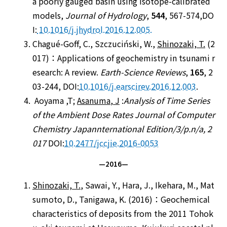
a poorly gauged basin using isotope-calibrated
models,
Journal of Hydrology
,
544
, 567-574,DO
I:
10.1016/j.jhydrol.2016.12.005.
Chagué-Goff, C., Szczuciński, W.,
Shinozaki, T.
(2
017)：Applications of geochemistry in tsunami r
esearch: A review.
Earth-Science Reviews
,
165
, 2
03-244, DOI:
10.1016/j.earscirev.2016.12.003
.
Aoyama ,T;
Asanuma
,
J
:
Analysis of Time Series
of the Ambient Dose Rates Journal of Computer
Chemistry Japannternational Edition/3/p.n/a, 2
017
DOI:
10.2477/jccjie.2016-0053
—2016—
Shinozaki, T.
, Sawai, Y., Hara, J., Ikehara, M., Mat
sumoto, D., Tanigawa, K. (2016)：Geochemical
characteristics of deposits from the 2011 Tohok