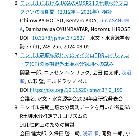
モンゴルにおけるJAXAのAMSR2 L2土壌水分プロ
ダクツの長期間（2012年 – 2021年）検証
Ichirow KAIHOTSU, Kentaro AIDA,
Jun ASANUM
A
, Dambaravjaa OYUNBAATAR, Nozomu HIROSE
DOI
10.3178/jjshwr.37.1827
水文・水資源学会
誌 37 (3), 249-255, 2024-08-05
モンゴル高原試験地でのマイクロTDRコイルプロ
ーブ(CP)の長期野外土壌水分観測への試み
開發 一郎, ニッセン ヘンリック, 会田 健太郎,
浅沼
順
, 広瀬 望, モルドラップ ペル
DOI
https://doi.org/10.11520/jshwr.37.0_199
会議名: 水文・水資源学会2024年度研究発表会
モンゴル長期土壌水分観測データを用いた衛星SA
R土壌水分推定アルゴリズムの
汎用性向上のための検討
会田 健太郎, 久保田 啓二朗,
浅沼 順
, 開發 一郎, 小