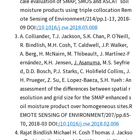
cale evaluation of SMAP, SMOS and ASCAT soil
moisture products using triple collocation Rem
ote Sensing of Environment/214/pp.1-13, 2018-
09 DOI:
/10.1016/j.rse.2018.05.008
A. Colliander, T.J. Jackson, S.K. Chan, P. O’Neill,
R. Bindlish, M.H. Cosh, T. Caldwell, J.P. Walker,
A. Berg, H. McNairn, M. Thibeault, J. Martínez-F
ernández, K.H. Jensen,
J. Asanuma
, M.S. Seyfrie
d, D.D. Bosch, P.J. Starks, C. Holifield Collins, J.
H. Prueger, Z. Su, E. Lopez-Baeza, S.H. Yueh : An
assessment of the differences between spatial r
esolution and grid size for the SMAP enhanced s
oil moisture product over homogeneous sites.R
EMOTE SENSING OF ENVIRONMENT/207/pp.65-
70, 2018-03 DOI:
/10.1016/j.rse.2018.02.006
Rajat Bindlish Michael H. Cosh Thomas J. Jackso