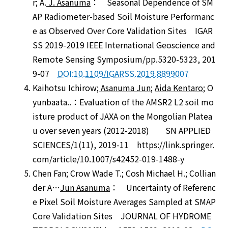
r; A.
J. Asanuma
： Seasonal Dependence of SM
AP Radiometer-based Soil Moisture Performanc
e as Observed Over Core Validation Sites IGAR
SS 2019-2019 IEEE International Geoscience and
Remote Sensing Symposium/pp.5320-5323, 201
9-07
DOI:10.1109/IGARSS.2019.8899007
Kaihotsu Ichirow;
Asanuma Jun
;
Aida Kentaro
; O
yunbaata..：Evaluation of the AMSR2 L2 soil mo
isture product of JAXA on the Mongolian Platea
u over seven years (2012-2018) SN APPLIED
SCIENCES/1(11), 2019-11 https://link.springer.
com/article/10.1007/s42452-019-1488-y
Chen Fan; Crow Wade T.; Cosh Michael H.; Collian
der A…
Jun Asanuma
： Uncertainty of Referenc
e Pixel Soil Moisture Averages Sampled at SMAP
Core Validation Sites JOURNAL OF HYDROME