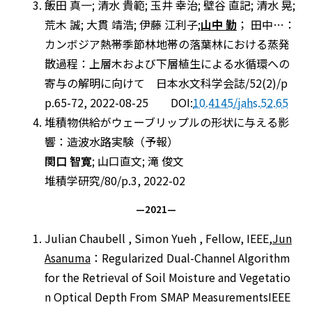
飯田 真一; 清水 貴範; 玉井 幸治; 壁谷 直記; 清水 晃;
荒木 誠; 大貫 靖浩; 伊藤 江利子;
山中 勤
； 田中…：
カンボジア熱帯季節林地帯の落葉林における蒸発
散過程：上層木および下層植生による水循環への
寄与の解明に向けて 日本水文科学会誌/52(2)/p
p.65-72, 2022-08-25 DOI:
10.4145/jahs.52.65
堆積物供給がウェーブリップルの形状に与える影
響：造波水路実験（予報）
関口 智寛
; 山口直文; 滝 俊文
堆積学研究/80/p.3, 2022-02
—2021—
Julian Chaubell , Simon Yueh , Fellow, IEEE,
Jun
Asanuma
：Regularized Dual-Channel Algorithm
for the Retrieval of Soil Moisture and Vegetatio
n Optical Depth From SMAP MeasurementsIEEE