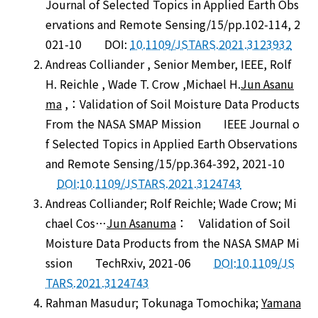
Journal of Selected Topics in Applied Earth Obs
ervations and Remote Sensing/15/pp.102-114, 2
021-10 DOI:
10.1109/JSTARS.2021.3123932
Andreas Colliander , Senior Member, IEEE, Rolf
H. Reichle , Wade T. Crow ,Michael H.
Jun Asanu
ma
,：Validation of Soil Moisture Data Products
From the NASA SMAP Mission IEEE Journal o
f Selected Topics in Applied Earth Observations
and Remote Sensing/15/pp.364-392, 2021-10
DOI:10.1109/JSTARS.2021.3124743
Andreas Colliander; Rolf Reichle; Wade Crow; Mi
chael Cos…
Jun Asanuma
： Validation of Soil
Moisture Data Products from the NASA SMAP Mi
ssion TechRxiv, 2021-06
DOI:10.1109/JS
TARS.2021.3124743
Rahman Masudur; Tokunaga Tomochika;
Yamana