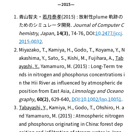
—2015—
青山智夫・
若月泰孝
(2015) : 放射性plume 軌跡の
ためのシミュレータ開発.
Journal of Computer C
hemistry, Japan
,
14(3)
, 74-76, DOI:
10.2477/jccj.
2015-0032
.
Miyazako, T., Kamiya, H., Godo, T., Koyama, Y., N
akashima, Y., Sato, S., Kishi, M., Fujihara, A.,
Tab
ayashi, Y.
, Yamamuro, M. (2015) : Long-Term tre
nds in nitrogen and phosphorus concentrations i
n the Hii River as influenced by atmospheric de
position from East Asia,
Limnology and Oceano
graphy
,
60(2)
, 629-640,
DOI:10.1002/lno.10051
.
Tabayashi, Y
., Kamiya, H., Godo, T., Ohshiro, H. a
nd Yamamuro, M. (2015) : Atmospheric nitrogen
and phosphorus originating in China: forest dep