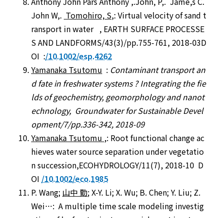
Anthony John Pars Anthony ,.John, P,. Jame,s C.
John W,.
Tomohiro, S
,: Virtual velocity of sand t
ransport in water , EARTH SURFACE PROCESSE
S AND LANDFORMS/43(3)/pp.755-761, 2018-03D
OI :
/10.1002/esp.4262
Yamanaka Tsutomu
:
Contaminant transport an
d fate in freshwater systems ? Integrating the fie
lds of geochemistry, geomorphology and nanot
echnology, Groundwater for Sustainable Devel
opment/7/pp.336-342, 2018-09
Yamanaka Tsutomu
,: Root functional change ac
hieves water source separation under vegetatio
n succession,ECOHYDROLOGY/11(7), 2018-10 D
OI
/10.1002/eco.1985
P. Wang;
山中 勤
; X-Y. Li; X. Wu; B. Chen; Y. Liu; Z.
Wei…: A multiple time scale modeling investig