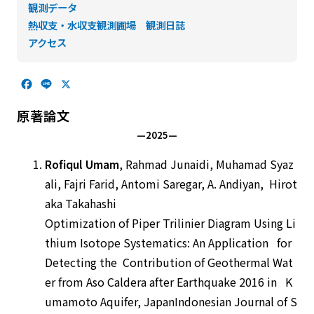
観測データ
熱収支・水収支観測圃場 観測日誌
アクセス
F
L
X
a
i
c
n
原著論文
e
e
—2025—
b
o
Rofiqul Umam
, Rahmad Junaidi, Muhamad Syaz
o
k
ali, Fajri Farid, Antomi Saregar, A. Andiyan, Hirot
aka Takahashi
Optimization of Piper Trilinier Diagram Using Li
thium Isotope Systematics: An Application for
Detecting the Contribution of Geothermal Wat
er from Aso Caldera after Earthquake 2016 in K
umamoto Aquifer, JapanIndonesian Journal of S