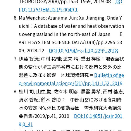
TEOROLOGY/20(8)/pp.1553-1569, 2019-08
DO
I:10.1175/JHM-D-19-0049.1
Ma Wenchao
;
Asanuma Jun
; Xu Jianqing; Onda Y
uichi：A database of water and heat observation
s over grassland in the north-east of Japan E
ARTH SYSTEM SCIENCE DATA/10(4)/pp.2295-23
09, 2018-12
DOI:10.5194/essd-10-2295-2018
伊藤 智洸;
中村 祐輔;
渡来 靖; 重田 祥範：地表面状
態の変化が埼玉県熊谷市における都市と郊外の比
湿差に及ぼす影響 地球環境研究 =
Bulletin of ge
o-environmental science/(21)/pp.141-152, 2019
桂川 司;
山中 勤
; 佐々木 明彦; 黒雲 勇希; 西村 基志;
清水 啓紀; 鈴木 啓助： 中部山岳における冬期降
水の安定同位体比の変動要因 雪氷研究大会講演
要旨集/2019/p.41, 2019
DOI:10.14851/jcsir.201
9.0_41