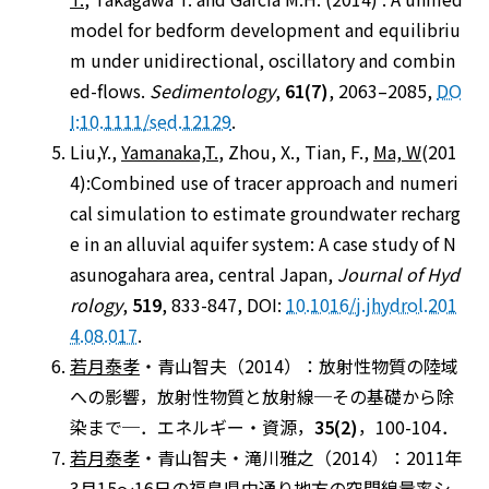
model for bedform development and equilibriu
m under unidirectional, oscillatory and combin
ed-flows.
Sedimentology
,
61(7)
, 2063–2085,
DO
I:10.1111/sed.12129
.
Liu,Y.,
Yamanaka,T.
, Zhou, X., Tian, F.,
Ma, W
(201
4):Combined use of tracer approach and numeri
cal simulation to estimate groundwater recharg
e in an alluvial aquifer system: A case study of N
asunogahara area, central Japan,
Journal of Hyd
rology
,
519
, 833-847, DOI:
10.1016/j.jhydrol.201
4.08.017
.
若月泰孝
・青山智夫（2014）：放射性物質の陸域
への影響，放射性物質と放射線─その基礎から除
染まで─．エネルギー・資源，
35(2)
，100-104．
若月泰孝
・青山智夫・滝川雅之（2014）：2011年
3月15～16日の福島県中通り地方の空間線量率シ