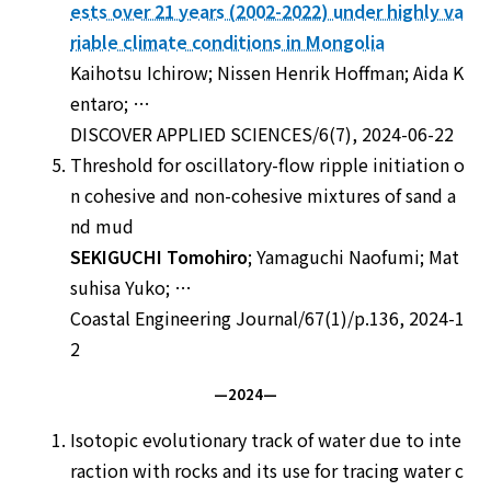
ests over 21 years (2002-2022) under highly va
riable climate conditions in Mongolia
Kaihotsu Ichirow; Nissen Henrik Hoffman; Aida K
entaro; …
DISCOVER APPLIED SCIENCES/6(7), 2024-06-22
Threshold for oscillatory-flow ripple initiation o
n cohesive and non-cohesive mixtures of sand a
nd mud
SEKIGUCHI Tomohiro
; Yamaguchi Naofumi; Mat
suhisa Yuko; …
Coastal Engineering Journal/67(1)/p.136, 2024-1
2
—2024—
Isotopic evolutionary track of water due to inte
raction with rocks and its use for tracing water c