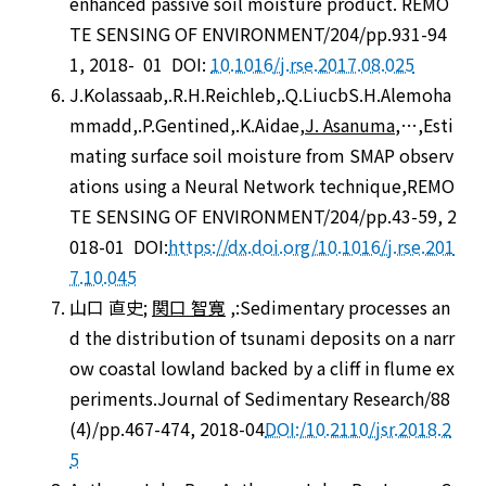
enhanced passive soil moisture product. REMO
TE SENSING OF ENVIRONMENT/204/pp.931-94
1, 2018- 01 DOI:
10.1016/j.rse.2017.08.025
J.Kolassaab,.R.H.Reichleb,.Q.LiucbS.H.Alemoha
mmadd,.P.Gentined,.K.Aidae,
J. Asanuma
,…,Esti
mating surface soil moisture from SMAP observ
ations using a Neural Network technique,REMO
TE SENSING OF ENVIRONMENT/204/pp.43-59, 2
018-01 DOI:
https://dx.doi.org/10.1016/j.rse.201
7.10.045
山口 直史;
関口 智寛
,:Sedimentary processes an
d the distribution of tsunami deposits on a narr
ow coastal lowland backed by a cliff in flume ex
periments.Journal of Sedimentary Research/88
(4)/pp.467-474, 2018-04
DOI:/10.2110/jsr.2018.2
5