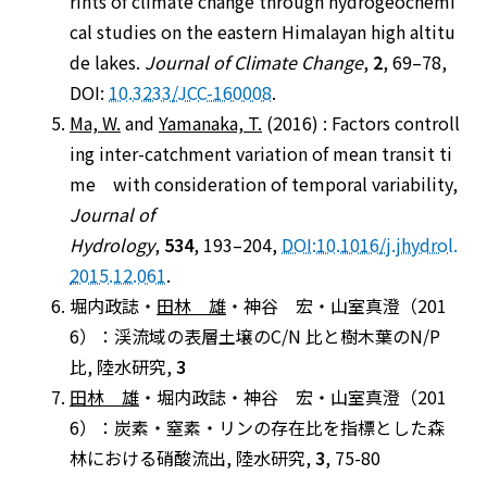
rints of climate change through hydrogeochemi
cal studies on the eastern Himalayan high altitu
de lakes.
Journal of Climate Change
,
2
, 69–78,
DOI:
10.3233/JCC-160008
.
Ma, W.
and
Yamanaka, T.
(2016) : Factors controll
ing inter-catchment variation of mean transit ti
me with consideration of temporal variability,
Journal of
Hydrology
,
534
, 193–204,
DOI:10.1016/j.jhydrol.
2015.12.061
.
堀内政誌・
田林 雄
・神谷 宏・山室真澄（201
6）：渓流域の表層土壌のC/N 比と樹木葉のN/P
比, 陸水研究,
3
田林 雄
・堀内政誌・神谷 宏・山室真澄（201
6）：炭素・窒素・リンの存在比を指標とした森
林における硝酸流出, 陸水研究,
3
, 75-80