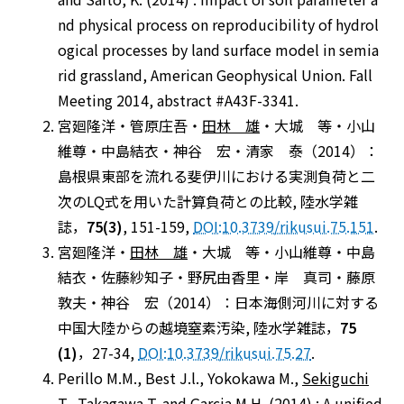
nd physical process on reproducibility of hydrol
ogical processes by land surface model in semia
rid grassland, American Geophysical Union. Fall
Meeting 2014, abstract #A43F-3341.
宮廻隆洋・管原庄吾・
田林 雄
・大城 等・小山
維尊・中島結衣・神谷 宏・清家 泰（2014）：
島根県東部を流れる斐伊川における実測負荷と二
次のLQ式を用いた計算負荷との比較, 陸水学雑
誌，
75(3)
, 151-159,
DOI:10.3739/rikusui.75.151
.
宮廻隆洋・
田林 雄
・大城 等・小山維尊・中島
結衣・佐藤紗知子・野尻由香里・岸 真司・藤原
敦夫・神谷 宏（2014）：日本海側河川に対する
中国大陸からの越境窒素汚染, 陸水学雑誌，
75
(1)
，27-34,
DOI:10.3739/rikusui.75.27
.
Perillo M.M., Best J.l., Yokokawa M.,
Sekiguchi
T.
, Takagawa T. and Garcia M.H. (2014) : A unified