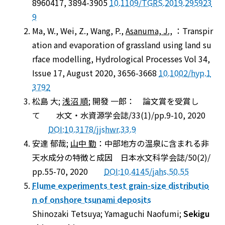
8960417, 3894-3905
10.1109/TGRS.2019.295923
9
Ma, W., Wei, Z., Wang, P.,
Asanuma, J.,
：Transpir
ation and evaporation of grassland using land su
rface modelling, Hydrological Processes Vol 34,
Issue 17, August 2020, 3656-3668
10.1002/hyp.1
3792
松島 大;
浅沼 順
; 開發 一郎： 論文賞を受賞し
て 水文・水資源学会誌/33(1)/pp.9-10, 2020
DOI:10.3178/jjshwr.33.9
安達 郁哉;
山中 勤
：中部地方の温泉に含まれる非
天水成分の特徴と成因 日本水文科学会誌/50(2)/
pp.55-70, 2020
DOI:10.4145/jahs.50.55
Flume experiments test grain-size distributio
n of onshore tsunami deposits
Shinozaki Tetsuya; Yamaguchi Naofumi;
Sekigu