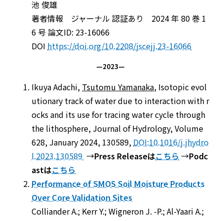
池 俊雄
著者情報 ジャーナル 認証あり 2024 年 80 巻 1
6 号 論文ID: 23-16066
DOI
https://doi.org/10.2208/jscejj.23-16066
—2023—
Ikuya Adachi,
Tsutomu Yamanaka
, Isotopic evol
utionary track of water due to interaction with r
ocks and its use for tracing water cycle through
the lithosphere, Journal of Hydrology, Volume
628, January 2024, 130589,
DOI:10.1016/j.jhydro
l.2023.130589
→
Press Releaseは
こちら
→
Podc
astは
こちら
Performance of SMOS Soil Moisture Products
Over Core Validation Sites
Colliander A.; Kerr Y.; Wigneron J. -P.; Al-Yaari A.;