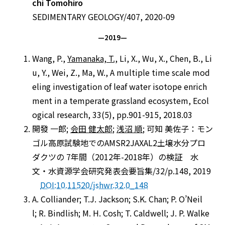
chi Tomohiro
SEDIMENTARY GEOLOGY/407, 2020-09
—2019—
Wang, P.,
Yamanaka, T.,
Li, X., Wu, X., Chen, B., Li
u, Y., Wei, Z., Ma, W., A multiple time scale mod
eling investigation of leaf water isotope enrich
ment in a temperate grassland ecosystem, Ecol
ogical research, 33(5), pp.901-915, 2018.03
開發 一郎;
会田 健太郎
;
浅沼 順
; 可知 美佐⼦：モン
ゴル高原試験地でのAMSR2JAXAL2土壌水分プロ
ダクツの 7年間（2012年-2018年）の検証 水
文・水資源学会研究発表会要旨集/32/p.148, 2019
DOI:10.11520/jshwr.32.0_148
A. Colliander; T.J. Jackson; S.K. Chan; P. O’Neil
l; R. Bindlish; M. H. Cosh; T. Caldwell; J. P. Walke