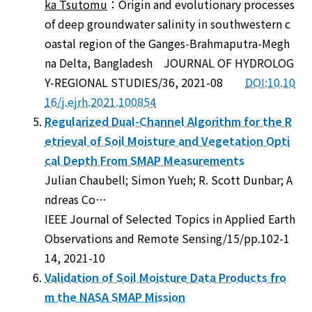
ka Tsutomu
：Origin and evolutionary processes
of deep groundwater salinity in southwestern c
oastal region of the Ganges-Brahmaputra-Megh
na Delta, Bangladesh JOURNAL OF HYDROLOG
Y-REGIONAL STUDIES/36, 2021-08
DOI:10.10
16/j.ejrh.2021.100854
Regularized Dual-Channel Algorithm for the R
etrieval of Soil Moisture and Vegetation Opti
cal Depth From SMAP Measurements
Julian Chaubell; Simon Yueh; R. Scott Dunbar; A
ndreas Co…
IEEE Journal of Selected Topics in Applied Earth
Observations and Remote Sensing/15/pp.102-1
14, 2021-10
Validation of Soil Moisture Data Products fro
m the NASA SMAP Mission